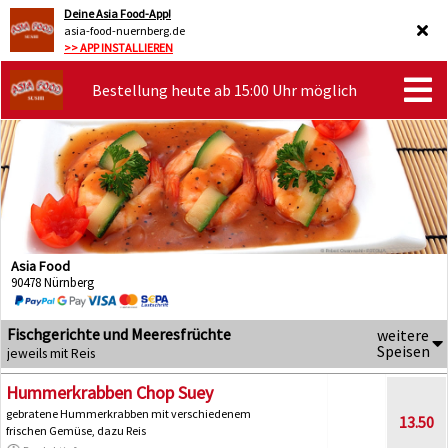
Deine Asia Food-App!
asia-food-nuernberg.de
>> APP INSTALLIEREN
Bestellung heute ab 15:00 Uhr möglich
Asia Food
90478 Nürnberg
Fischgerichte und Meeresfrüchte
weitere
Speisen
jeweils mit Reis
Hummerkrabben Chop Suey
gebratene Hummerkrabben mit verschiedenem
13.50
frischen Gemüse, dazu Reis